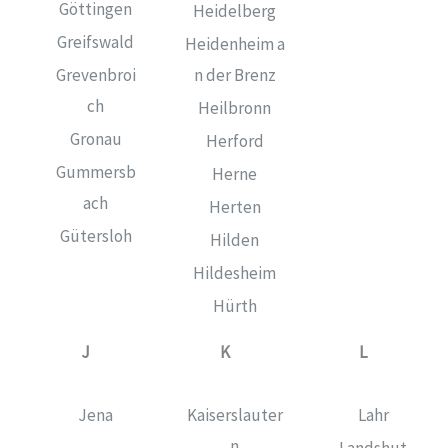
Göttingen
Heidelberg
Greifswald
Heidenheim a
Grevenbroi
n der Brenz
ch
Heilbronn
Gronau
Herford
Gummersb
Herne
ach
Herten
Gütersloh
Hilden
Hildesheim
Hürth
J
K
L
Jena
Kaiserslauter
Lahr
n