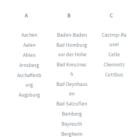
A
B
C
Aachen
Baden‑Baden
Castrop‑Ra
uxel
Aalen
Bad Homburg
vor der Höhe
Celle
Ahlen
Bad Kreuznac
Chemnitz
Arnsberg
h
Cottbus
Aschaffenb
Bad Oeynhaus
urg
en
Augsburg
Bad Salzuflen
Bamberg
Bayreuth
Bergheim