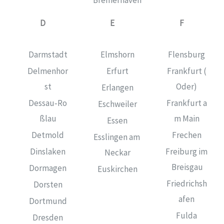
Bremerhaven
D
E
F
Darmstadt
Elmshorn
Flensburg
Delmenhor
Erfurt
Frankfurt (
st
Oder)
Erlangen
Dessau‑Ro
Frankfurt a
Eschweiler
ßlau
m Main
Essen
Detmold
Frechen
Esslingen am
Dinslaken
Freiburg im
Neckar
Breisgau
Dormagen
Euskirchen
Friedrichsh
Dorsten
afen
Dortmund
Fulda
Dresden