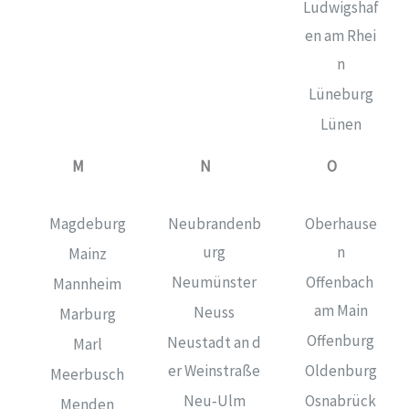
Ludwigshaf
en am Rhei
n
Lüneburg
Lünen
M
N
O
Magdeburg
Neubrandenb
Oberhause
urg
n
Mainz
Neumünster
Offenbach
Mannheim
am Main
Neuss
Marburg
Offenburg
Neustadt an d
Marl
er Weinstraße
Oldenburg
Meerbusch
Neu‑Ulm
Osnabrück
Menden