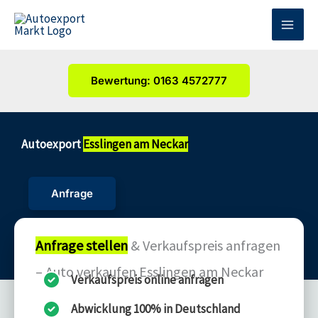
Zum
Inhalt
springen
Bewertung: 0163 4572777
Autoexport
Esslingen am Neckar
Anfrage
Anfrage stellen
& Verkaufspreis anfragen
– Auto verkaufen Esslingen am Neckar
Verkaufspreis online anfragen
Abwicklung 100% in Deutschland