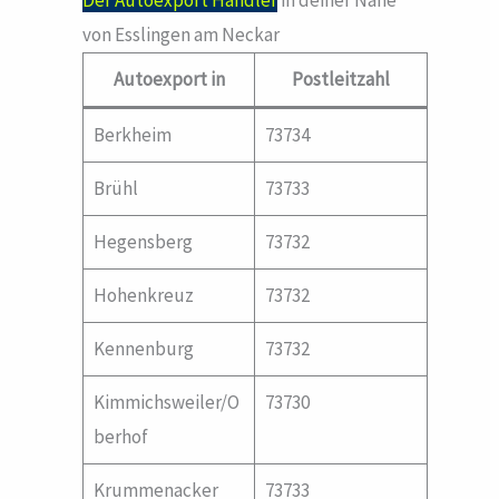
Der Autoexport Händler
in deiner Nähe
von Esslingen am Neckar
Autoexport in
Postleitzahl
Berkheim
73734
Brühl
73733
Hegensberg
73732
Hohenkreuz
73732
Kennenburg
73732
Kimmichsweiler/O
73730
berhof
Krummenacker
73733