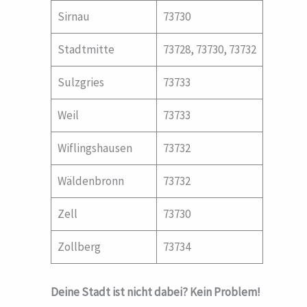
Sirnau
73730
Stadtmitte
73728, 73730, 73732
Sulzgries
73733
Weil
73733
Wiflingshausen
73732
Wäldenbronn
73732
Zell
73730
Zollberg
73734
Deine Stadt ist nicht dabei? Kein Problem!