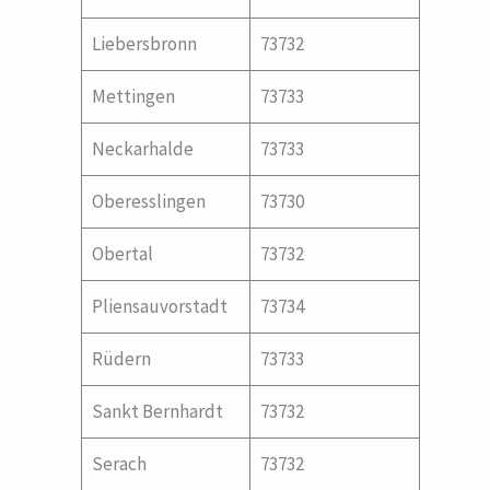
Liebersbronn
73732
Mettingen
73733
Neckarhalde
73733
Oberesslingen
73730
Obertal
73732
Pliensauvorstadt
73734
Rüdern
73733
Sankt Bernhardt
73732
Serach
73732