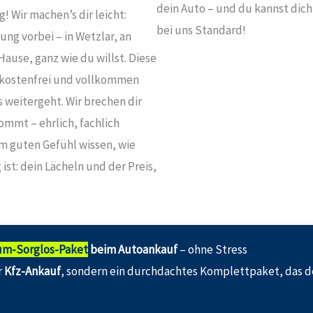
dein Auto – und du kannst dic
! Wir machen’s dir leicht:
bei uns Standard!
g vorbei – in Wetzlar, an
Hause, ganz wie du willst. Diese
h kostenfrei und vollkommen
s weitergeht. Wir brechen dir
ommt – ehrlich, fachlich
em guten Gefühl wissen, wie
st: dein Lächeln und der Preis,
um-Sorglos-Paket
beim Autoankauf
– ohne Stress
r
Kfz-Ankauf
, sondern ein durchdachtes Komplettpaket, das d