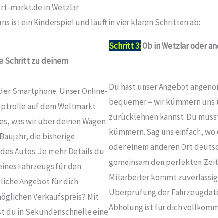
ort-markt.de in Wetzlar
s ist ein Kinderspiel und läuft in vier klaren Schritten ab:
Schritt 3:
Ob in Wetzlar oder an
te Schritt zu deinem
Du hast unser Angebot angenom
oder Smartphone. Unser Online-
bequemer – wir kümmern uns u
auptrolle auf dem Weltmarkt
zurücklehnen kannst. Du musst
alles, was wir über deinen Wagen
kümmern. Sag uns einfach, wo e
Baujahr, die bisherige
oder einem anderen Ort deutsch
des Autos. Je mehr Details du
gemeinsam den perfekten Zeitp
deines Fahrzeugs für den
Mitarbeiter kommt zuverlässig 
liche Angebot für dich
Überprüfung der Fahrzeugdaten
 möglichen Verkaufspreis? Mit
Abholung ist für dich vollkomm
 du in Sekundenschnelle eine