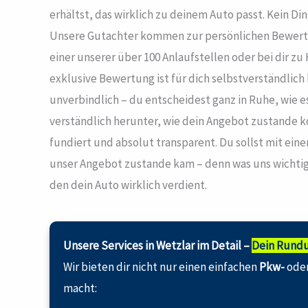
erhältst, das wirklich zu deinem Auto passt. Kein Ding
Unsere Gutachter kommen zur persönlichen Bewertun
einer unserer über 100 Anlaufstellen oder bei dir zu 
exklusive Bewertung ist für dich selbstverständlic
unverbindlich – du entscheidest ganz in Ruhe, wie e
verständlich herunter, wie dein Angebot zustande k
fundiert und absolut transparent. Du sollst mit ein
unser Angebot zustande kam – denn was uns wichtig i
den dein Auto wirklich verdient.
Unsere Services in Wetzlar im Detail –
Dein Rund
Wir bieten dir nicht nur einen einfachen
Pkw-
ode
macht: