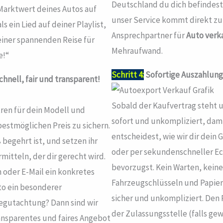
Deutschland du dich befindest
Marktwert deines Autos auf
unser Service kommt direkt zu
s ein Lied auf deiner Playlist,
Ansprechpartner für
Auto verk
einer spannenden Reise für
Mehraufwand.
e!“
Schritt 4:
Sofortige Auszahlung
hnell, fair und transparent!
Sobald der Kaufvertrag steht un
ren für dein Modell und
sofort und unkompliziert, dami
estmöglichen Preis zu sichern.
entscheidest, wie wir dir dein 
begehrt ist, und setzen ihr
oder per sekundenschneller Ec
mitteln, der dir gerecht wird.
bevorzugst. Kein Warten, keine
n oder E-Mail ein konkretes
Fahrzeugschlüsseln und Papiere
to ein besonderer
sicher und unkompliziert. Den 
egutachtung? Dann sind wir
der Zulassungsstelle (falls ge
ransparentes und faires Angebot