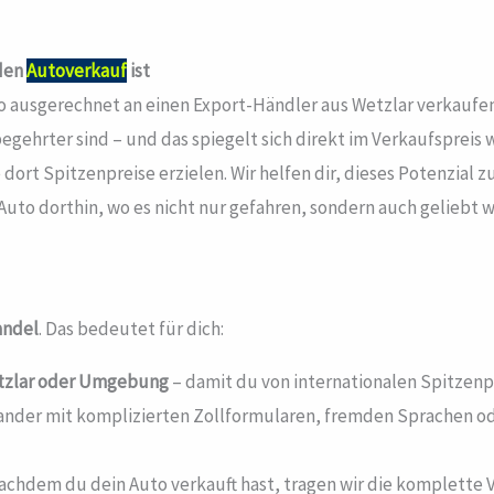
 den
Autoverkauf
ist
uto ausgerechnet an einen Export-Händler aus Wetzlar verkaufe
gehrter sind – und das spiegelt sich direkt im Verkaufspreis
 dort Spitzenpreise erzielen. Wir helfen dir, dieses Potenzial 
Auto dorthin, wo es nicht nur gefahren, sondern auch geliebt wi
andel
. Das bedeutet für dich:
tzlar
oder Umgebung
– damit du von internationalen Spitzenpr
ander mit komplizierten Zollformularen, fremden Sprachen o
chdem du dein Auto verkauft hast, tragen wir die komplette V