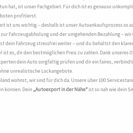
un hat, ist unser Fachgebiet. Für dich ist es genauso unkompl
boten profitierst.
it ist uns wichtig – deshalb ist unser Autoankaufsprozess s
zur Fahrzeugabholung und der umgehenden Bezahlung – wir wick
t dein Fahrzeug stressfrei weiter – und du behältst den klare
l ist es, dir den bestmöglichen Preis zu zahlen. Dank unseres
perten dein Auto sorgfältig prüfen und dir ein faires, verbin
hne unrealistische Lockangebote.
land wohnst, wir sind für dich da. Unsere über 100 Servicesta
en können. Dein
„Autoexport in der Nähe“
ist so nah wie dein 