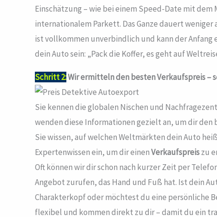
Einschätzung – wie bei einem Speed-Date mit dem 
internationalem Parkett. Das Ganze dauert weniger al
ist vollkommen unverbindlich und kann der Anfang 
dein Auto sein: „Pack die Koffer, es geht auf Weltreis
Schritt 2:
Wir ermitteln den besten Verkaufspreis – sc
Sie kennen die globalen Nischen und Nachfragezent
wenden diese Informationen gezielt an, um dir den b
Sie wissen, auf welchen Weltmärkten dein Auto heiß 
Expertenwissen ein, um dir einen
Verkaufspreis
zu er
Oft können wir dir schon nach kurzer Zeit per Telefo
Angebot zurufen, das Hand und Fuß hat. Ist dein Au
Charakterkopf oder möchtest du eine persönliche B
flexibel und kommen direkt zu dir – damit du ein t