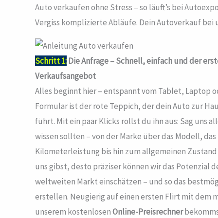
Auto verkaufen ohne Stress – so läuft’s bei Autoexp
Vergiss komplizierte Abläufe. Dein Autoverkauf bei un
Schritt 1:
Die Anfrage – Schnell, einfach und der ers
Verkaufsangebot
Alles beginnt hier – entspannt vom Tablet, Laptop 
Formular ist der rote Teppich, der dein Auto zur H
führt. Mit ein paar Klicks rollst du ihn aus: Sag uns 
wissen sollten – von der Marke über das Modell, das 
Kilometerleistung bis hin zum allgemeinen Zustand 
uns gibst, desto präziser können wir das Potenzial 
weltweiten Markt einschätzen – und so das bestmög
erstellen. Neugierig auf einen ersten Flirt mit dem
unserem kostenlosen
Online-Preisrechner
bekommst