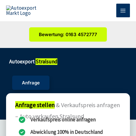
Zum
Inhalt
springen
Bewertung: 0163 4572777
Autoexport
Stralsund
Anfrage
Anfrage stellen
& Verkaufspreis anfragen
– Auto verkaufen Stralsund
Verkaufspreis online anfragen
Abwicklung 100% in Deutschland