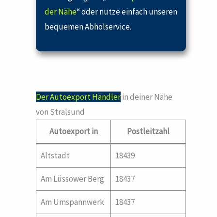
der Nähe
“ oder nutze einfach unseren
bequemen Abholservice.
Der Autoexport Händler
in deiner Nähe
von Stralsund
Autoexport in
Postleitzahl
Altstadt
18439
Am Lüssower Berg
18437
Am Umspannwerk
18437