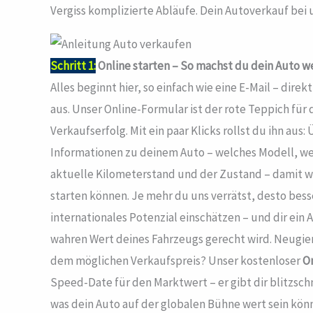
Vergiss komplizierte Abläufe. Dein Autoverkauf bei un
Schritt 1:
Online starten – So machst du dein Auto we
Alles beginnt hier, so einfach wie eine E-Mail – di
aus. Unser Online-Formular ist der rote Teppich fü
Verkaufserfolg. Mit ein paar Klicks rollst du ihn aus
Informationen zu deinem Auto – welches Modell, we
aktuelle Kilometerstand und der Zustand – damit w
starten können. Je mehr du uns verrätst, desto bess
internationales Potenzial einschätzen – und dir ei
wahren Wert deines Fahrzeugs gerecht wird. Neugieri
dem möglichen Verkaufspreis? Unser kostenloser
O
Speed-Date für den Marktwert – er gibt dir blitzschn
was dein Auto auf der globalen Bühne wert sein kön