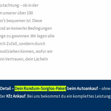
gutachtung – ob in der
 unserer über 100
nn’s bequemer ist. Diese
 und an keinerlei Bedingungen
nge zu gewinnen. Wir legen alle
urch Zufall, sondern durch
chvollziehen können, wofür wir
ein Vertrauen, dein Lächeln
Detail –
Dein Rundum-Sorglos-Paket
beim Autoankauf
– ohne
der
Kfz Ankauf
. Bei uns bekommst du ein komplettes Leistung