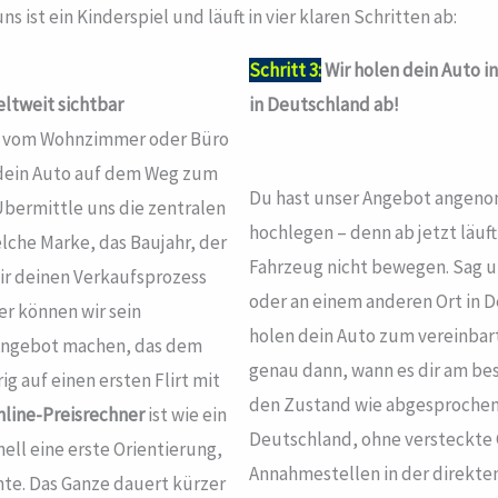
s ist ein Kinderspiel und läuft in vier klaren Schritten ab:
Schritt 3:
Wir holen dein Auto 
ltweit sichtbar
in Deutschland ab!
rekt vom Wohnzimmer oder Büro
r dein Auto auf dem Weg zum
Du hast unser Angebot angenom
: Übermittle uns die zentralen
hochlegen – denn ab jetzt läuf
lche Marke, das Baujahr, der
Fahrzeug nicht bewegen. Sag un
ir deinen Verkaufsprozess
oder an einem anderen Ort in 
er können wir sein
holen dein Auto zum vereinbart
n Angebot machen, das dem
genau dann, wann es dir am bes
g auf einen ersten Flirt mit
den Zustand wie abgesprochen –
nline-Preisrechner
ist wie ein
Deutschland, ohne versteckte 
ell eine erste Orientierung,
Annahmestellen in der direkte
nte. Das Ganze dauert kürzer