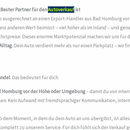
 Bester Partner für den
Autoverkauf
ist
Auto ausgerechnet an einen Export-Händler aus Bad Homburg vor
nz anderen Wert beimisst – viel höher als im Inland – und gen
stpreise. Dieses enorme Marktpotenzial machen wir uns für di
lltag.
Dein Auto verdient mehr als nur einen Parkplatz – wir fin
andel
. Das bedeutet für dich:
d Homburg vor der Höhe
oder Umgebung
– damit du von intern
sen. Kein Aufwand mit fremdsprachiger Kommunikation, interna
 dem Moment, in dem du dein Auto an uns übergibst, ist alles 
omplett zu unserem Service. Für dich fühlt sich der Verkauf g