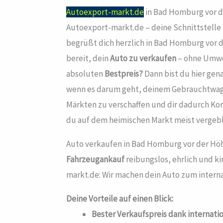
Autoexport-markt.de
in Bad Homburg vor de
Autoexport-markt.de – deine Schnittstelle
begrüßt dich herzlich in Bad Homburg vor
bereit, dein
Auto zu verkaufen
– ohne Umwe
absoluten
Bestpreis?
Dann bist du hier genau
wenn es darum geht, deinem Gebrauchtwag
Märkten zu verschaffen und dir dadurch Kon
du auf dem heimischen Markt meist vergebl
Auto verkaufen in Bad Homburg vor der Höhe
Fahrzeugankauf
reibungslos, ehrlich und k
markt.de: Wir machen dein Auto zum interna
Deine Vorteile auf einen Blick:
Bester Verkaufspreis dank internati