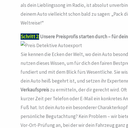
als dein Lieblingssong im Radio, ist absolut unverbi
deinem Auto vielleicht schon bald zu sagen: „Pack di
Weltreise!“
Schritt 2:
Unsere Preisprofis starten durch – für dei
Sie kennen die Ecken der Welt, wo dein Auto besond
nutzen dieses Wissen, um für dich den fairen Bestpre
fundiert und mit dem Blick fürs Wesentliche. Sie w
dein Auto heiß begehrt ist, und setzen ihr Expertenw
Verkaufspreis
zu ermitteln, der dir gerecht wird. Oft
kurzer Zeit per Telefon oder E-Mail ein konkretes 
Fuß hat. Ist dein Auto ein besonderer Charakterkop
persönliche Begutachtung? Kein Problem – wir bieten
Vor-Ort-Prüfung an, bei der wir dein Fahrzeug ganz g