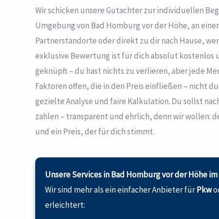
Wir schicken unsere Gutachter zur individuellen Be
Umgebung von Bad Homburg vor der Höhe, an einem
Partnerstandorte oder direkt zu dir nach Hause, we
exklusive Bewertung ist für dich absolut kostenlos
geknüpft – du hast nichts zu verlieren, aber jede Me
Faktoren offen, die in den Preis einfließen – nicht d
gezielte Analyse und faire Kalkulation. Du sollst na
zahlen – transparent und ehrlich, denn wir wollen: d
und ein Preis, der für dich stimmt.
Unsere Services in Bad Homburg vor der Höhe im 
Wir sind mehr als ein einfacher Anbieter für
Pkw
o
erleichtert: