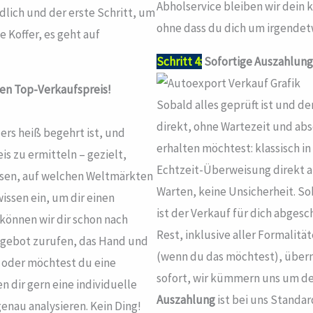
Abholservice bleiben wir dein 
ndlich und der erste Schritt, um
ohne dass du dich um irgende
e Koffer, es geht auf
Schritt 4:
Sofortige Auszahlung
nen Top-Verkaufspreis!
Sobald alles geprüft ist und de
direkt, ohne Wartezeit und abs
ers heiß begehrt ist, und
erhalten möchtest: klassisch i
is zu ermitteln – gezielt,
Echtzeit-Überweisung direkt auf
issen, auf welchen Weltmärkten
Warten, keine Unsicherheit. So
issen ein, um dir einen
ist der Verkauf für dich abgesc
 können wir dir schon nach
Rest, inklusive aller Formalit
Angebot zurufen, das Hand und
(wenn du das möchtest), über
f oder möchtest du eine
sofort, wir kümmern uns um de
 dir gern eine individuelle
Auszahlung
ist bei uns Standar
enau analysieren. Kein Ding!