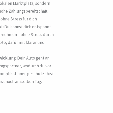
 lokalen Marktplatz, sondern
 hohe Zahlungsbereitschaft
ohne Stress für dich.
f:
Du kannst dich entspannt
ernehmen – ohne Stress durch
ote, dafür mit klarer und
wicklung:
Dein Auto geht an
ragspartner, wodurch du vor
omplikationen geschützt bist
ist noch am selben Tag.