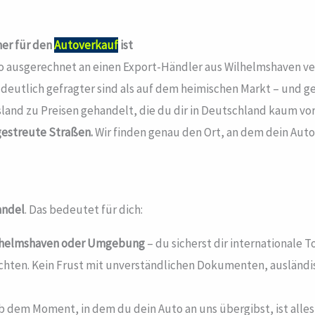
ner für den
Autoverkauf
ist
uto ausgerechnet an einen Export-Händler aus Wilhelmshaven ve
eutlich gefragter sind als auf dem heimischen Markt – und ge
nd zu Preisen gehandelt, die du dir in Deutschland kaum vors
gestreute Straßen.
Wir finden genau den Ort, an dem dein Auto
andel
. Das bedeutet für dich:
lhelmshaven
oder Umgebung
– du sicherst dir internationale 
ichten. Kein Frust mit unverständlichen Dokumenten, ausländ
 dem Moment, in dem du dein Auto an uns übergibst, ist alles 