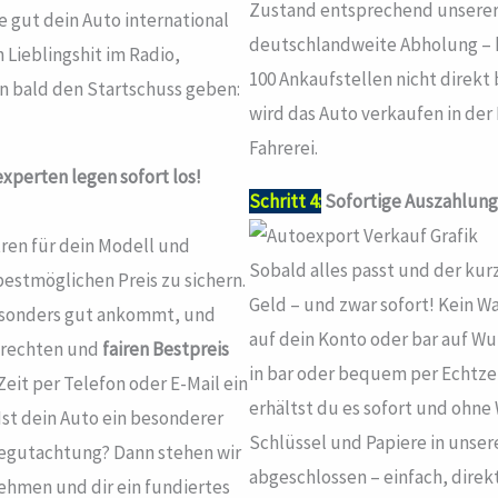
Zustand entsprechend unserer 
ie gut dein Auto international
deutschlandweite Abholung – k
Lieblingshit im Radio,
100 Ankaufstellen nicht direkt
n bald den Startschuss geben:
wird das Auto verkaufen in der
Fahrerei.
xperten legen sofort los!
Schritt 4:
Sofortige Auszahlung
ren für dein Modell und
Sobald alles passt und der kur
estmöglichen Preis zu sichern.
Geld – und zwar sofort! Kein 
besonders gut ankommt, und
auf dein Konto oder bar auf Wu
erechten und
fairen Bestpreis
in bar oder bequem per Echtze
Zeit per Telefon oder E-Mail ein
erhältst du es sofort und ohne
st dein Auto ein besonderer
Schlüssel und Papiere in unsere
Begutachtung? Dann stehen wir
abgeschlossen – einfach, direkt
ehmen und dir ein fundiertes