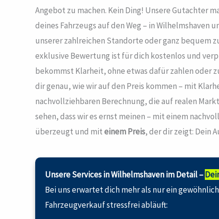
Angebot zu machen. Kein Ding! Unsere Gutachter mac
deines Fahrzeugs auf den Weg – in Wilhelmshaven 
unserer zahlreichen Standorte oder ganz bequem zu
exklusive Bewertung ist für dich kostenlos und verpf
bekommst Klarheit, ohne etwas dafür zahlen oder z
dir genau, wie wir auf den Preis kommen – mit Klarhe
nachvollziehbaren Berechnung, die auf realen Markt
sehen, dass wir es ernst meinen – mit einem nachvol
überzeugt und mit
einem Preis
, der dir zeigt: Dein 
Unsere Services in Wilhelmshaven im Detail –
Dei
Bei uns erwartet dich mehr als nur ein gewöhnlic
Fahrzeugverkauf stressfrei abläuft: