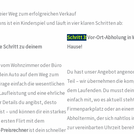
eier Weg zum erfolgreichen Verkauf
s ist ein Kinderspiel und läuft in vier klaren Schritten ab:
Schritt 3:
Vor-Ort-Abholung in W
te Schritt zu deinem
Hause!
rekt vom Wohnzimmer oder Büro
Du hast unser Angebot angeno
r dein Auto auf dem Weg zum
Teil – wir übernehmen die kom
 Trage einfach die wesentlichen
dem Laufenden. Du musst dein A
Laufleistung und eine ehrliche
einfach mit, wo es aktuell steh
Details du angibst, desto
Firmenparkplatz oder an einem 
st – und können dir ein starkes
Abholtermin, der sich nahtlos i
 ersten Flirt mit dem
zur vereinbarten Uhrzeit berei
-Preisrechner
ist dein schneller