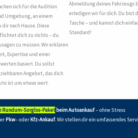
Abmeldung deines Fahrzeugs be
hen sich für die Audition
erledigen wir für dich. Du bist
und Umgebung, an einem
Tasche – und kannst dich einf
 dir nach Hause. Diese
Standard!
lichtet dich zu nichts – du
usagen zu müssen. Wir erklären
it, Expertise und einer
werten basiert. Du sollst
lziehbaren Angebot, das dich
Auto ist uns etwas wert.
n Rundum-Sorglos-Paket
beim Autoankauf
– ohne Stress
her
Pkw
– oder
Kfz-Ankauf
. Wir stellen dir ein umfassendes Ser