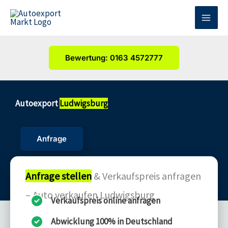
Zum
Inhalt
springen
Bewertung: 0163 4572777
Autoexport
Ludwigsburg
Anfrage
Anfrage stellen
& Verkaufspreis anfragen
– Auto verkaufen Ludwigsburg
Verkaufspreis online anfragen
Abwicklung 100% in Deutschland