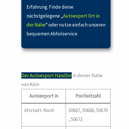
Erfahrung. Finde deine
nächstgelegene „
Autoexport Ort in
der Nähe
“ oder nutze einfach unseren
bequemen Abholservice.
Der Autoexport Händler
in deiner Nähe
von Köln
Autoexport in
Postleitzahl
Altstadt-Nord
50667, 50668, 50670
, 50672