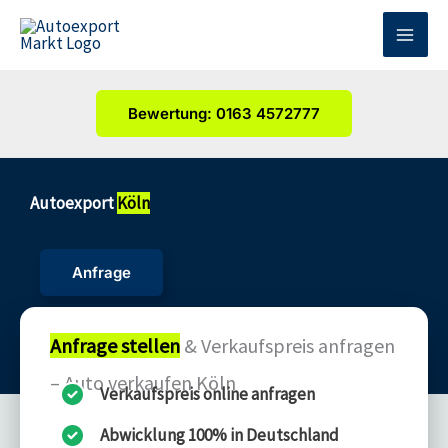
Zum
Inhalt
springen
Bewertung: 0163 4572777
Autoexport
Köln
Anfrage
Anfrage stellen
& Verkaufspreis anfragen
– Auto verkaufen Köln
Verkaufspreis online anfragen
Abwicklung 100% in Deutschland