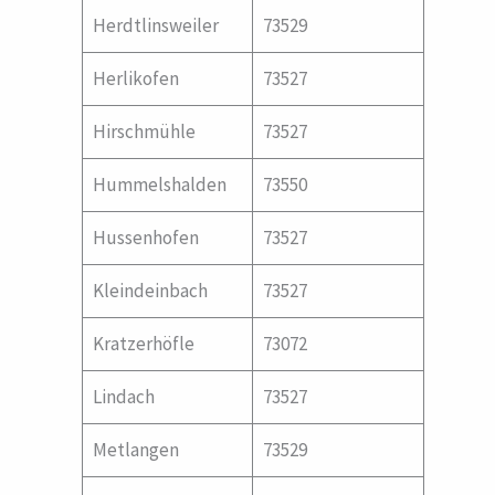
Herdtlinsweiler
73529
Herlikofen
73527
Hirschmühle
73527
Hummelshalden
73550
Hussenhofen
73527
Kleindeinbach
73527
Kratzerhöfle
73072
Lindach
73527
Metlangen
73529