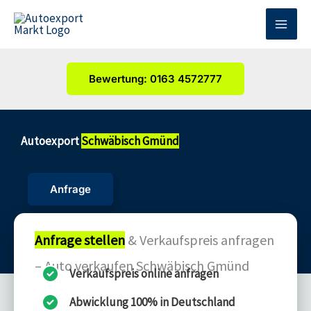
Zum
Inhalt
springen
Bewertung: 0163 4572777
Autoexport
Schwäbisch Gmünd
Anfrage
Anfrage stellen
& Verkaufspreis anfragen
– Auto verkaufen Schwäbisch Gmünd
Verkaufspreis online anfragen
Abwicklung 100% in Deutschland