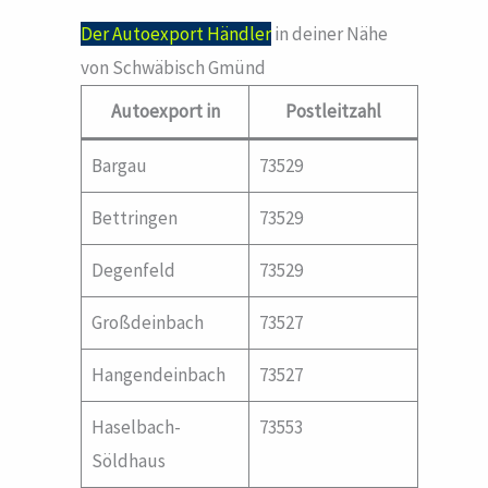
Der Autoexport Händler
in deiner Nähe
von Schwäbisch Gmünd
Autoexport in
Postleitzahl
Bargau
73529
Bettringen
73529
Degenfeld
73529
Großdeinbach
73527
Hangendeinbach
73527
Haselbach-
73553
Söldhaus