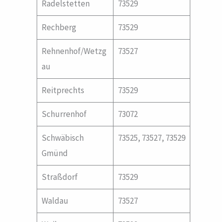
Radelstetten
73529
Rechberg
73529
Rehnenhof/Wetzg
73527
au
Reitprechts
73529
Schurrenhof
73072
Schwäbisch
73525, 73527, 73529
Gmünd
Straßdorf
73529
Waldau
73527