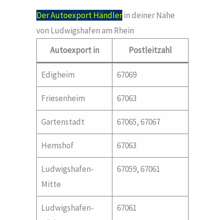
Der Autoexport Händler
in deiner Nähe
von Ludwigshafen am Rhein
Autoexport in
Postleitzahl
Edigheim
67069
Friesenheim
67063
Gartenstadt
67065, 67067
Hemshof
67063
Ludwigshafen-
67059, 67061
Mitte
Ludwigshafen-
67061