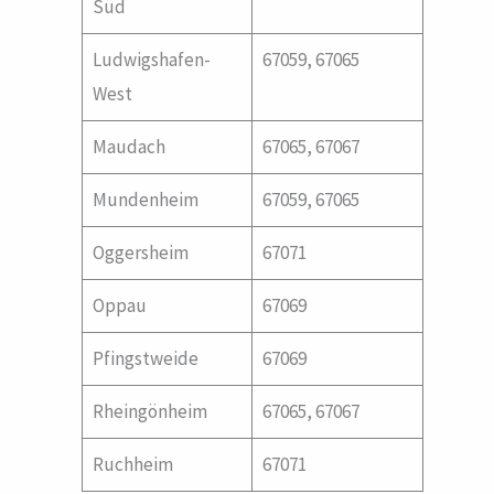
Süd
Ludwigshafen-
67059, 67065
West
Maudach
67065, 67067
Mundenheim
67059, 67065
Oggersheim
67071
Oppau
67069
Pfingstweide
67069
Rheingönheim
67065, 67067
Ruchheim
67071