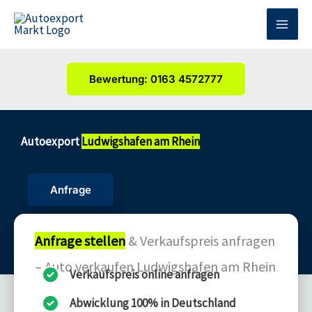
Zum
Inhalt
springen
Bewertung: 0163 4572777
Autoexport
Ludwigshafen am Rhein
Anfrage
Anfrage stellen
& Verkaufspreis anfragen
– Auto verkaufen Ludwigshafen am Rhein
Verkaufspreis online anfragen
Abwicklung 100% in Deutschland