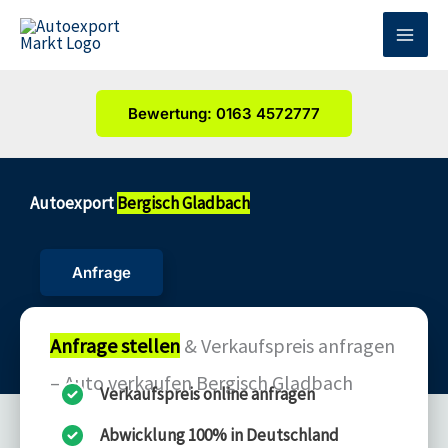
Zum
Inhalt
springen
Bewertung: 0163 4572777
Autoexport
Bergisch Gladbach
Anfrage
Anfrage stellen
& Verkaufspreis anfragen
– Auto verkaufen Bergisch Gladbach
Verkaufspreis online anfragen
Abwicklung 100% in Deutschland