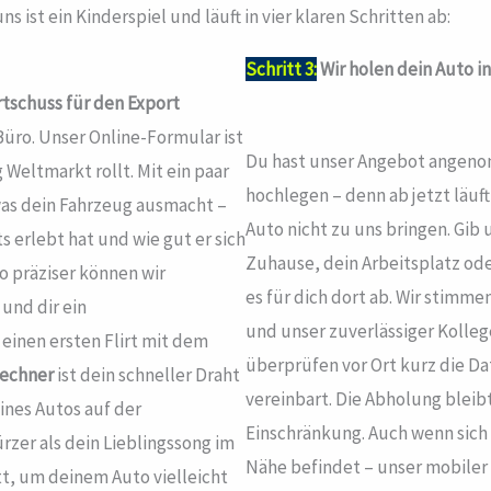
s ist ein Kinderspiel und läuft in vier klaren Schritten ab:
Schritt 3:
Wir holen dein Auto i
rtschuss für den Export
üro. Unser Online-Formular ist
Du hast unser Angebot angenom
Weltmarkt rollt. Mit ein paar
hochlegen – denn ab jetzt läuf
, was dein Fahrzeug ausmacht –
Auto nicht zu uns bringen. Gib 
s erlebt hat und wie gut er sich
Zuhause, dein Arbeitsplatz ode
to präziser können wir
es für dich dort ab. Wir stimme
 und dir ein
und unser zuverlässiger Kollege
inen ersten Flirt mit dem
überprüfen vor Ort kurz die D
rechner
ist dein schneller Draht
vereinbart. Die Abholung bleib
ines Autos auf der
Einschränkung. Auch wenn sich 
rzer als dein Lieblingssong im
Nähe befindet – unser mobiler
tt, um deinem Auto vielleicht