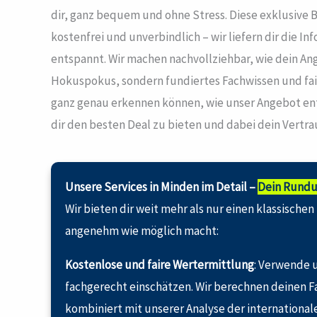
dir, ganz bequem und ohne Stress. Diese exklusive B
kostenfrei und unverbindlich – wir liefern dir die In
entspannt. Wir machen nachvollziehbar, wie dein An
Hokuspokus, sondern fundiertes Fachwissen und fair
ganz genau erkennen können, wie unser Angebot ents
dir den besten Deal zu bieten und dabei dein Vertr
Unsere Services in Minden im Detail –
Dein Rundu
Wir bieten dir weit mehr als nur einen klassischen
angenehm wie möglich macht:
Kostenlose und faire Wertermittlung
: Verwende u
fachgerecht einschätzen. Wir berechnen deinen F
kombiniert mit unserer Analyse der internationale