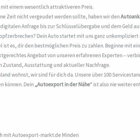
mit einem wesentlich attraktiveren Preis.
ne Zeit nicht vergeudet werden sollte, haben wir den
Autoank
digitalen Anfrage bis zur Schlüsselübergabe und dem Geld au
pfzerbrechen? Dein Auto startet mit uns ganz unkompliziert 
l ist es, dir den bestmöglichen Preis zu zahlen. Beginne mit e
rktgerechtes Angebot von unseren erfahrenen Experten – verbi
an Zustand, Ausstattung und aktueller Nachfrage.
land wohnst, wir sind für dich da. Unsere über 100 Servicesta
en können. Dein
„Autoexport in der Nähe
“ ist also nie weiter e
ch mit Autoexport-markt.de Minden