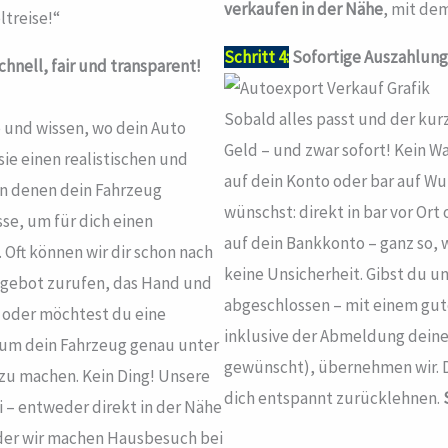
verkaufen in der Nähe
, mit de
ltreise!“
Schritt 4:
Sofortige Auszahlung
hnell, fair und transparent!
Sobald alles passt und der kur
 und wissen, wo dein Auto
Geld – und zwar sofort! Kein 
ie einen realistischen und
auf dein Konto oder bar auf Wu
 in denen dein Fahrzeug
wünschst: direkt in bar vor O
e, um für dich einen
auf dein Bankkonto – ganz so, 
 Oft können wir dir schon nach
keine Unsicherheit. Gibst du u
Angebot zurufen, das Hand und
abgeschlossen – mit einem gute
f oder möchtest du eine
inklusive der Abmeldung deines
 um dein Fahrzeug genau unter
gewünscht), übernehmen wir. Du
zu machen. Kein Ding! Unsere
dich entspannt zurücklehnen.
 – entweder direkt in der Nähe
oder wir machen Hausbesuch bei