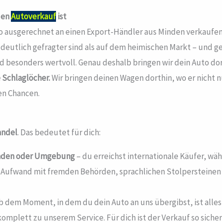
den
Autoverkauf
ist
uto ausgerechnet an einen Export-Händler aus Minden verkaufen
eutlich gefragter sind als auf dem heimischen Markt – und ge
d besonders wertvoll. Genau deshalb bringen wir dein Auto do
 Schlaglöcher.
Wir bringen deinen Wagen dorthin, wo er nicht n
en Chancen.
andel
. Das bedeutet für dich:
nden
oder Umgebung
– du erreichst internationale Käufer, wä
 Aufwand mit fremden Behörden, sprachlichen Stolpersteinen o
 dem Moment, in dem du dein Auto an uns übergibst, ist alles 
mplett zu unserem Service. Für dich ist der Verkauf so sicher