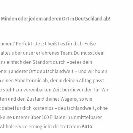
n Minden oder jedem anderen Ort in Deutschland ab!
men? Perfekt! Jetzt heißt es für dich: Füße
t alles über unser erfahrenes Team. Du musst dein
uns einfach den Standort durch – sei es dein
r ein anderer Ort deutschlandweit – und wir holen
n einen Abholtermin ab, der in deinen Alltag passt,
 steht zur vereinbarten Zeit bei dir vor der Tür. Wir
aten und den Zustand deines Wagens, so wie
t dabei für dich kostenlos – deutschlandweit, ohne
keine unserer über 100 Filialen in unmittelbarer
 Abholservice ermöglicht dir trotzdem
Auto