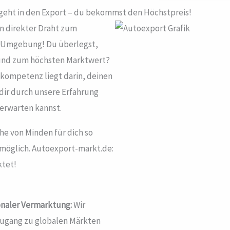
 geht in den Export – du bekommst den Höchstpreis!
n direkter Draht zum
& Umgebung! Du überlegst,
t und zum höchsten Marktwert?
nkompetenz liegt darin, deinen
ir durch unsere Erfahrung
t erwarten kannst.
he von Minden für dich so
 möglich. Autoexport-markt.de:
ktet!
onaler Vermarktung:
Wir
ugang zu globalen Märkten