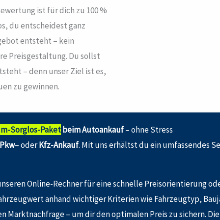
ewertung ist für dich zu 100 %
fos, du entscheidest ganz
gebot entsteht – kein
e Preisgestaltung. Du sollst
teht – denn unser Ziel ist es,
auen zu gewinnen.
m-Sorglos-Paket
beim Autoankauf
– ohne Stress
Pkw
– oder
Kfz-Ankauf
. Mit uns erhältst du ein umfassendes S
nseren Online-Rechner für eine schnelle Preisorientierung oder
ahrzeugwert anhand wichtiger Kriterien wie Fahrzeugtyp, Bauj
n Marktnachfrage – um dir den optimalen Preis zu sichern. Die