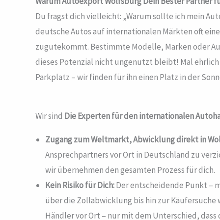
Warum Autoexport Wolfsburg
Dein Bester Partner f
Du fragst dich vielleicht: „Warum sollte ich mein A
deutsche Autos auf internationalen Märkten oft eine
zugutekommt. Bestimmte Modelle, Marken oder Ausst
dieses Potenzial nicht ungenutzt bleibt! Mal ehrlich
Parkplatz – wir finden für ihn einen Platz in der Sonn
Wir sind
Die Experten für den internationalen Autoh
Zugang zum Weltmarkt, Abwicklung direkt in Wo
Ansprechpartners vor Ort in Deutschland zu verzi
wir übernehmen den gesamten Prozess für dich.
Kein Risiko für Dich:
Der entscheidende Punkt – mi
über die Zollabwicklung bis hin zur Käufersuche 
Händler vor Ort – nur mit dem Unterschied, dass