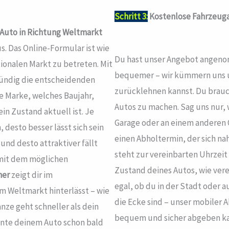
Schritt 3:
Kostenlose Fahrzeuga
 Auto in Richtung Weltmarkt
s. Das Online-Formular ist wie
Du hast unser Angebot angenom
tionalen Markt zu betreten. Mit
bequemer – wir kümmern uns u
d bündig die entscheidenden
zurücklehnen kannst. Du brauc
e Marke, welches Baujahr,
Autos zu machen. Sag uns nur, w
n Zustand aktuell ist. Je
Garage oder an einem anderen O
 desto besser lässt sich sein
einen Abholtermin, der sich nah
und desto attraktiver fällt
steht zur vereinbarten Uhrzeit
t mit dem möglichen
Zustand deines Autos, wie verei
ner
zeigt dir im
egal, ob du in der Stadt oder 
 Weltmarkt hinterlässt – wie
die Ecke sind – unser mobiler 
nze geht schneller als dein
bequem und sicher abgeben kann
önnte deinem Auto schon bald