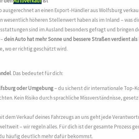
ür den
Autoverkauf
ist
uto ausgerechnet an einen Export-Händler aus Wolfsburg verkauf
n wesentlich höheren Stellenwert haben als im Inland – was dir
attungen sind im Ausland besonders gefragt und bringen dort
 –
dein Auto hat mehr Sonne und bessere Straßen verdient als 
e, wo er richtig geschätzt wird.
andel
. Das bedeutet für dich:
lfsburg
oder Umgebung
– du sicherst dir internationale Top-
chten. Kein Risiko durch sprachliche Missverständnisse, gesetz
t dem Verkauf deines Fahrzeugs an uns geht jede Verantwortun
weltweit – wir regeln alles. Für dich ist der gesamte Prozess 
 du häufig deutlich mehr dafür bekommst.