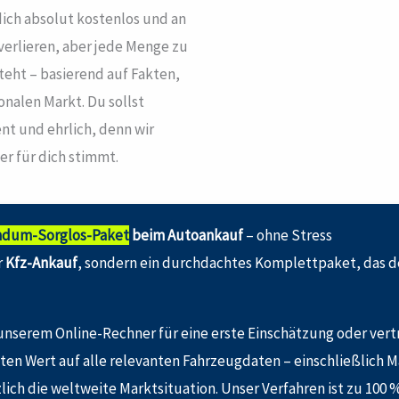
dich absolut kostenlos und an
verlieren, aber jede Menge zu
steht – basierend auf Fakten,
onalen Markt. Du sollst
nt und ehrlich, denn wir
er für dich stimmt.
ndum-Sorglos-Paket
beim Autoankauf
– ohne Stress
r
Kfz-Ankauf
, sondern ein durchdachtes Komplettpaket, das d
 unserem Online-Rechner für eine erste Einschätzung oder ver
en Wert auf alle relevanten Fahrzeugdaten – einschließlich M
ch die weltweite Marktsituation. Unser Verfahren ist zu 100 %