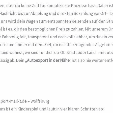
en, dass du keine Zeit für komplizierte Prozesse hast. Daher is
Nachricht bis zur Abholung und direkten Bezahlung vor Ort – b
 uns wird dein Wagen zum entspannten Reisenden auf den Str
l ist es, dir den bestmöglichen Preis zu zahlen. Mit unserem O
Fahrzeug fair, transparent und nachvollziehbar, um dir ein v
seriös und immer mit dem Ziel, dir ein überzeugendes Angebot
land wohnst, wir sind für dich da. Ob Stadt oder Land – mit ü
ässig ab. Dein
„Autoexport in der Nähe
“ ist also nie weiter en
xport-markt.de – Wolfsburg
s ist ein Kinderspiel und läuft in vier klaren Schritten ab: