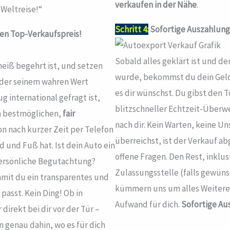
verkaufen in der Nähe
.
 Weltreise!“
Schritt 4:
Sofortige Auszahlung
nen Top-Verkaufspreis!
Sobald alles geklärt ist und d
eiß begehrt ist, und setzen
wurde, bekommst du dein Geld 
 der seinem wahren Wert
es dir wünschst. Du gibst den T
g international gefragt ist,
blitzschneller Echtzeit-Überwe
en bestmöglichen,
fair
nach dir. Kein Warten, keine 
hon nach kurzer Zeit per Telefon
überreichst, ist der Verkauf a
 und Fuß hat. Ist dein Auto ein
offene Fragen. Den Rest, inklu
ersönliche Begutachtung?
Zulassungsstelle (falls gewün
amit du ein transparentes und
kümmern uns um alles Weitere 
passt. Kein Ding! Ob in
Aufwand für dich.
Sofortige Au
irekt bei dir vor der Tür –
 genau dahin, wo es für dich