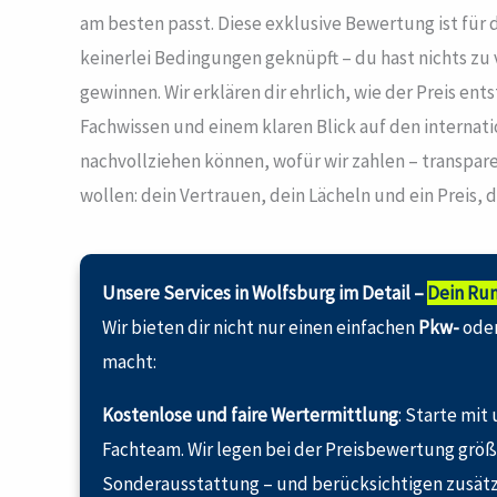
am besten passt. Diese exklusive Bewertung ist für 
keinerlei Bedingungen geknüpft – du hast nichts zu 
gewinnen. Wir erklären dir ehrlich, wie der Preis ent
Fachwissen und einem klaren Blick auf den internati
nachvollziehen können, wofür wir zahlen – transpare
wollen: dein Vertrauen, dein Lächeln und ein Preis, d
Unsere Services in Wolfsburg im Detail –
Dein Ru
Wir bieten dir nicht nur einen einfachen
Pkw-
ode
macht:
Kostenlose und faire Wertermittlung
: Starte mit
Fachteam. Wir legen bei der Preisbewertung größt
Sonderausstattung – und berücksichtigen zusätzli