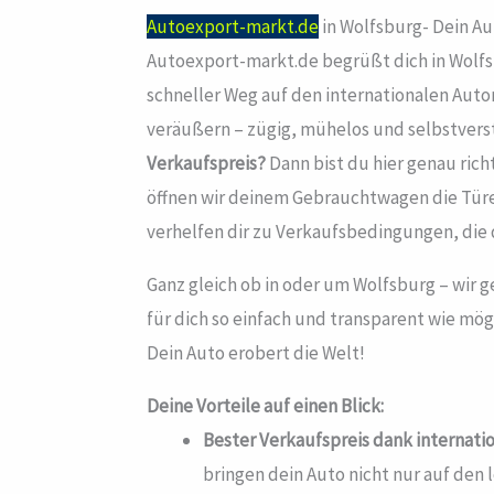
Autoexport-markt.de
in Wolfsburg- Dein A
Autoexport-markt.de begrüßt dich in Wolf
schneller Weg auf den internationalen Aut
veräußern – zügig, mühelos und selbstver
Verkaufspreis?
Dann bist du hier genau richt
öffnen wir deinem Gebrauchtwagen die Tü
verhelfen dir zu Verkaufsbedingungen, die 
Ganz gleich ob in oder um Wolfsburg – wir 
für dich so einfach und transparent wie mö
Dein Auto erobert die Welt!
Deine Vorteile auf einen Blick:
Bester Verkaufspreis dank internati
bringen dein Auto nicht nur auf den