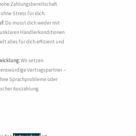
 hohe Zahlungsbereitschaft
ohne Stress für dich.
f:
Du musst dich weder mit
 unklaren Händlerkonditionen
t alles für dich effizient und
wicklung:
Wir setzen
uenswürdige Vertragspartner –
 ohne Sprachprobleme oder
ascher Auszahlung.