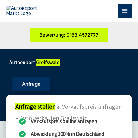
Zum
Inhalt
springen
Bewertung: 0163 4572777
Autoexport
Greifswald
Anfrage
Anfrage stellen
& Verkaufspreis anfragen
– Auto verkaufen Greifswald
Verkaufspreis online anfragen
Abwicklung 100% in Deutschland