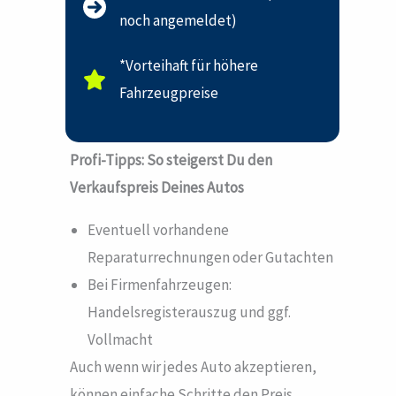
noch angemeldet)
*Vorteihaft für höhere
Fahrzeugpreise
Profi-Tipps: So steigerst Du den
Verkaufspreis Deines Autos
Eventuell vorhandene
Reparaturrechnungen oder Gutachten
Bei Firmenfahrzeugen:
Handelsregisterauszug und ggf.
Vollmacht
Auch wenn wir jedes Auto akzeptieren,
können einfache Schritte den Preis