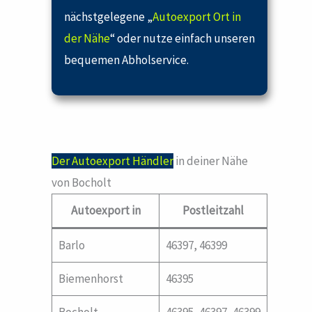
nächstgelegene „
Autoexport Ort in
der Nähe
“ oder nutze einfach unseren
bequemen Abholservice.
Der Autoexport Händler
in deiner Nähe
von Bocholt
Autoexport in
Postleitzahl
Barlo
46397, 46399
Biemenhorst
46395