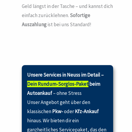
Geld längst in der Tasche – und kannst dich
einfach zurücklehnen.
Sofortige
Auszahlung
ist bei uns Standard!
Unsere Services in Neuss im Detail –
Dein Rundum-Sorglos-Paket
beim
Autoankauf
– ohne Stress
Unser Angebot geht über den
klassischen
Pkw-
oder
Kfz-Ankauf
hinaus. Wir bieten dir ein
ganzheitliches Servicepaket, das den