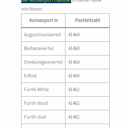
Der Autoexport Händler
in deiner Nähe
von Neuss
Autoexport in
Postleitzahl
Augustinusviertel
41464
Barbaraviertel
41460
Dreikönigenviertel
41464
Erfttal
41469
Furth-Mitte
41462
Furth-Nord
41462
Furth-Süd
41462