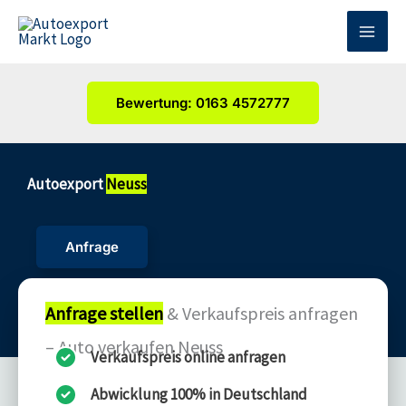
Zum
Inhalt
springen
Bewertung: 0163 4572777
Autoexport
Neuss
Anfrage
Anfrage stellen
& Verkaufspreis anfragen
– Auto verkaufen Neuss
Verkaufspreis online anfragen
Abwicklung 100% in Deutschland