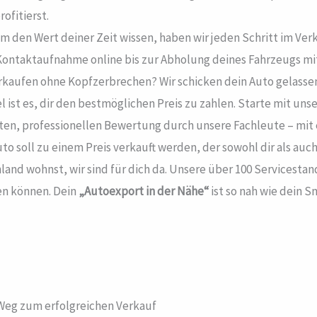
ofitierst.
m den Wert deiner Zeit wissen, haben wir jeden Schritt im Ver
Kontaktaufnahme online bis zur Abholung deines Fahrzeugs mit 
rkaufen ohne Kopfzerbrechen? Wir schicken dein Auto gelassen
l ist es, dir den bestmöglichen Preis zu zahlen. Starte mit un
nten, professionellen Bewertung durch unsere Fachleute – mit
to soll zu einem Preis verkauft werden, der sowohl dir als auc
land wohnst, wir sind für dich da. Unsere über 100 Servicesta
en können. Dein
„Autoexport in der Nähe“
ist so nah wie dein 
 Weg zum erfolgreichen Verkauf