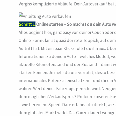
Vergiss komplizierte Abläufe. Dein Autoverkauf bei un
Schritt 1:
Online starten – So machst du dein Auto we
Alles beginnt hier, ganz easy von deiner Couch oder
Online-Formular ist quasi der rote Teppich, auf de
Auftritt hat. Mit ein paar Klicks rollst du ihn aus: Üb
Informationen zu deinem Auto – welches Modell, we
aktuelle Kilometerstand und der Zustand – damit w
starten können. Je mehr du uns verrätst, desto bess
internationales Potenzial einschätzen – und dir ei
wahren Wert deines Fahrzeugs gerecht wird. Neugieri
dem möglichen Verkaufspreis? Probiere unseren ko
– wie bei einem Speed-Date erfährst du direkt, wie 
dem globalen Markt wirkt. Das Ganze dauert weniger al