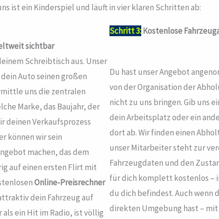
s ist ein Kinderspiel und läuft in vier klaren Schritten ab:
Schritt 3:
Kostenlose Fahrzeuga
ltweit sichtbar
 deinem Schreibtisch aus. Unser
Du hast unser Angebot angenomm
m dein Auto seinen großen
von der Organisation der Abhol
ermittle uns die zentralen
nicht zu uns bringen. Gib uns e
lche Marke, das Baujahr, der
dein Arbeitsplatz oder ein ande
ir deinen Verkaufsprozess
dort ab. Wir finden einen Abhol
er können wir sein
unser Mitarbeiter steht zur ver
n Angebot machen, das dem
Fahrzeugdaten und den Zustand
g auf einen ersten Flirt mit
für dich komplett kostenlos – 
stenlosen
Online-Preisrechner
du dich befindest. Auch wenn d
attraktiv dein Fahrzeug auf
direkten Umgebung hast – mit 
s ein Hit im Radio, ist völlig