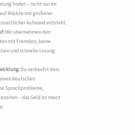
tung findet – nicht nur im
 auf Märkte mit größerer
 zusätzlicher Aufwand entsteht.
f:
Wir übernehmen den
ten mit Fremden, keine
klare und schnelle Lösung
wicklung:
Du verkaufst dein
riösen deutschen
eine Sprachprobleme,
ezeiten – das Geld ist meist
o.