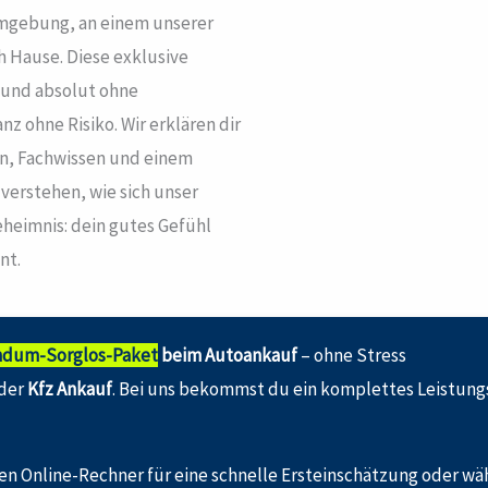
Umgebung, an einem unserer
h Hause. Diese exklusive
s und absolut ohne
 ohne Risiko. Wir erklären dir
ten, Fachwissen und einem
 verstehen, wie sich unser
heimnis: dein gutes Gefühl
nt.
ndum-Sorglos-Paket
beim Autoankauf
– ohne Stress
der
Kfz Ankauf
. Bei uns bekommst du ein komplettes Leistung
ren Online-Rechner für eine schnelle Ersteinschätzung oder w