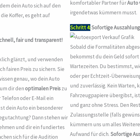
komfortabler Partner für
Auto 
dem dein Auto sich auf den
irgendetwas kümmern musst.
die Koffer, es geht auf
Schritt 4:
Sofortige Auszahlung
hnell, fair und transparent!
Sobald die Formalitäten abges
bekommst du dein Geld sofort –
klich glänzt, und verwenden
Wartezeiten. Du bestimmst, wi
 fairen Preis zu sichern. Sie
oder per Echtzeit-Überweisung 
issen genau, wo dein Auto
und zuverlässig. Kein Warten, 
, um dir den
optimalen Preis
zu
Fahrzeugpapiere übergibst, ist 
r Telefon oder E-Mail ein
und ganz ohne Stress. Den Rest
st dein Auto ein besonderer
Zulassungsstelle (falls gewün
Begutachtung? Dann stehen wir
kümmern uns um alles Weitere 
ehmen und dir ein fundiertes
Aufwand für dich.
Sofortige Au
hen sich für die Audition