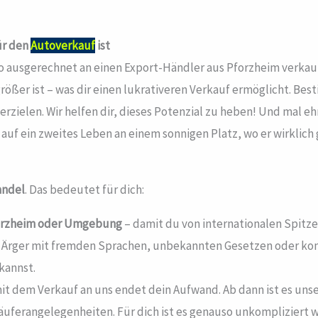
ür den
Autoverkauf
ist
uto ausgerechnet an einen Export-Händler aus Pforzheim verkau
 größer ist – was dir einen lukrativeren Verkauf ermöglicht. 
 erzielen. Wir helfen dir, dieses Potenzial zu heben! Und mal eh
uf ein zweites Leben an einem sonnigen Platz, wo er wirklich
andel
. Das bedeutet für dich:
orzheim
oder Umgebung
– damit du von internationalen Spitzen
n Ärger mit fremden Sprachen, unbekannten Gesetzen oder k
kannst.
t dem Verkauf an uns endet dein Aufwand. Ab dann ist es unser
 Käuferangelegenheiten. Für dich ist es genauso unkompliziert