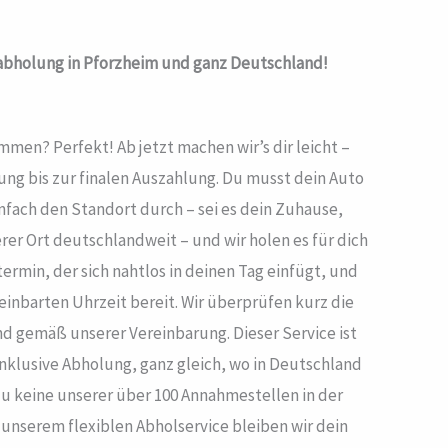
bholung in Pforzheim und ganz Deutschland!
en? Perfekt! Ab jetzt machen wir’s dir leicht –
ung bis zur finalen Auszahlung. Du musst dein Auto
infach den Standort durch – sei es dein Zuhause,
rer Ort deutschlandweit – und wir holen es für dich
termin, der sich nahtlos in deinen Tag einfügt, und
einbarten Uhrzeit bereit. Wir überprüfen kurz die
 gemäß unserer Vereinbarung. Dieser Service ist
inklusive Abholung, ganz gleich, wo in Deutschland
u keine unserer über 100 Annahmestellen in der
unserem flexiblen Abholservice bleiben wir dein