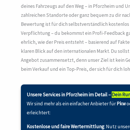
deines Fahrzeugs auf den Weg – in Pforzheim und 
zahlreichen Standorte oder ganz bequem zu dir nac
Bewertung ist für dich selbstverständlich kostenlo
Verpflichtung – du bekommst ein Profi-Feedback ganz
ehrlich, wie der Preis entsteht – basierend auf Fak
klaren Blick auf den internationalen Markt. Du sollst
Angebot zusammensetzt, denn unser Ziel ist kein Ge
beim Verkauf und ein Top-Preis, der sich für dich loh
Unsere Services in Pforzheim im Detail –
Dein Ru
Wir sind mehr als ein einfacher Anbieter für
Pkw
o
erleichtert:
Kostenlose und faire Wertermittlung
: Nutz unse